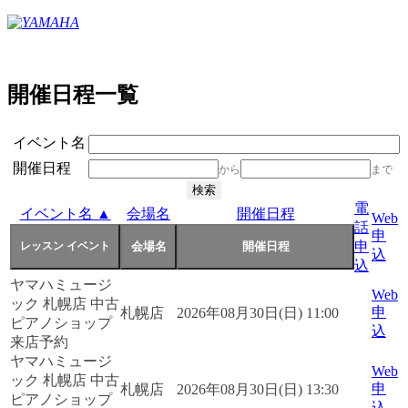
開催日程一覧
イベント名
開催日程
から
まで
電
イベント名 ▲
会場名
開催日程
Web
話
申
申
込
込
ヤマハミュージ
Web
ック 札幌店 中古
申
札幌店
2026年08月30日(日) 11:00
ピアノショップ
込
来店予約
ヤマハミュージ
Web
ック 札幌店 中古
申
札幌店
2026年08月30日(日) 13:30
ピアノショップ
込