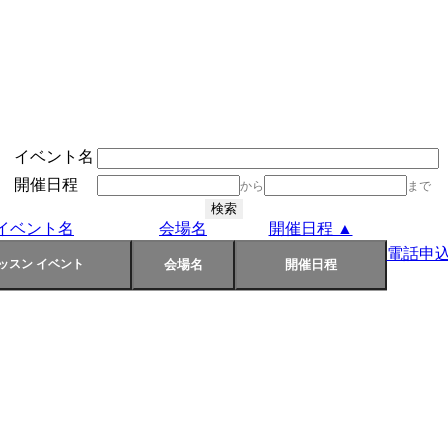
イベント名
開催日程
から
まで
イベント名
会場名
開催日程 ▲
電話申