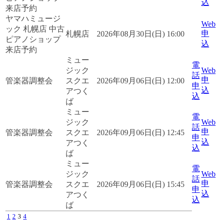
込
来店予約
ヤマハミュージ
Web
ック 札幌店 中古
申
札幌店
2026年08月30日(日) 16:00
ピアノショップ
込
来店予約
ミュー
電
ジック
Web
話
申
管楽器調整会
スクエ
2026年09月06日(日) 12:00
申
込
アつく
込
ば
ミュー
電
ジック
Web
話
申
管楽器調整会
スクエ
2026年09月06日(日) 12:45
申
込
アつく
込
ば
ミュー
電
ジック
Web
話
申
管楽器調整会
スクエ
2026年09月06日(日) 15:45
申
込
アつく
込
ば
1
2
3
4