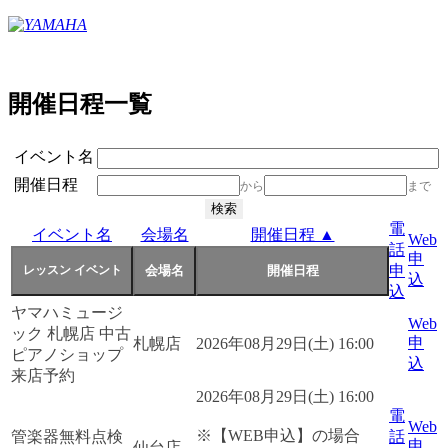
開催日程一覧
イベント名
開催日程
から
まで
電
イベント名
会場名
開催日程 ▲
Web
話
申
申
込
込
ヤマハミュージ
Web
ック 札幌店 中古
申
札幌店
2026年08月29日(土) 16:00
ピアノショップ
込
来店予約
2026年08月29日(土) 16:00
電
Web
※【WEB申込】の場合
管楽器無料点検
話
申
仙台店