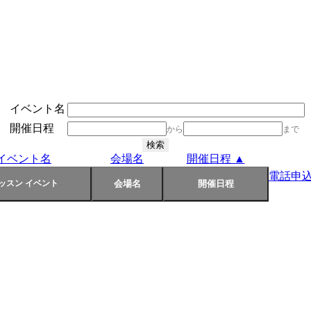
イベント名
開催日程
から
まで
イベント名
会場名
開催日程 ▲
電話申