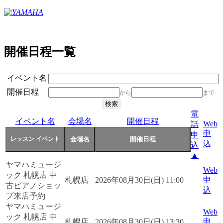
開催日程一覧
イベント名
開催日程
から
まで
電
イベント名
会場名
開催日程
Web
話
申
申
込
込
▲
ヤマハミュージ
Web
ック 札幌店 中
申
札幌店
2026年08月30日(日) 11:00
古ピアノショッ
込
プ来店予約
ヤマハミュージ
Web
ック 札幌店 中
申
札幌店
2026年08月30日(日) 13:30