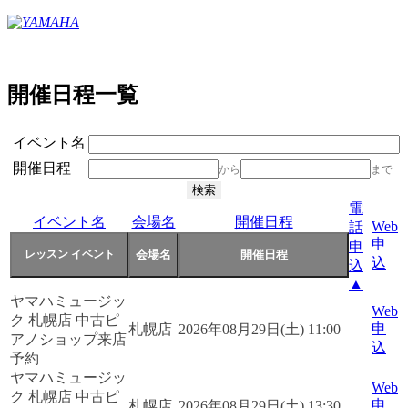
開催日程一覧
イベント名
開催日程
から
まで
電
イベント名
会場名
開催日程
Web
話
申
申
込
込
▲
ヤマハミュージッ
Web
ク 札幌店 中古ピ
申
札幌店
2026年08月29日(土) 11:00
アノショップ来店
込
予約
ヤマハミュージッ
Web
ク 札幌店 中古ピ
申
札幌店
2026年08月29日(土) 13:30