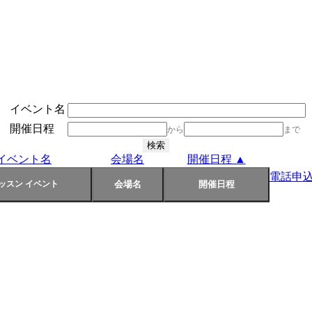
イベント名
開催日程
から
まで
イベント名
会場名
開催日程 ▲
電話申