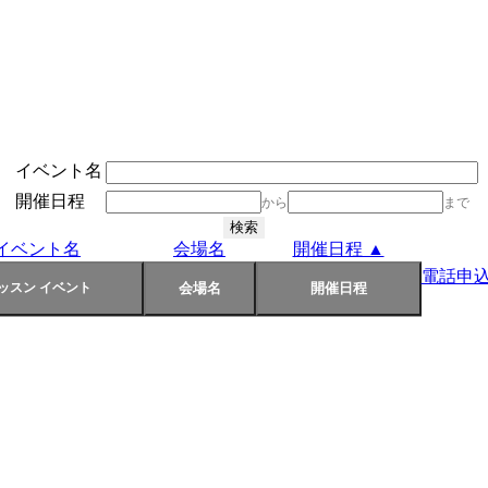
イベント名
開催日程
から
まで
イベント名
会場名
開催日程 ▲
電話申