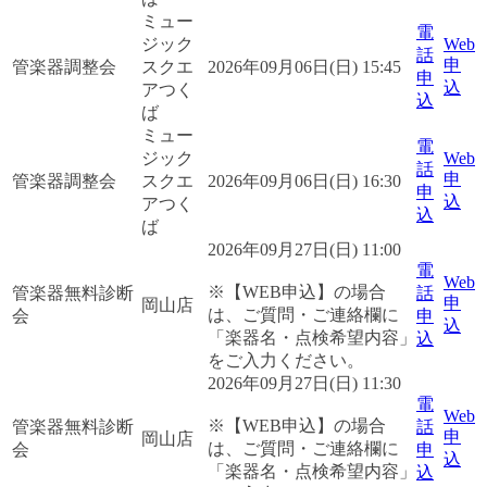
ミュー
電
ジック
Web
話
申
管楽器調整会
スクエ
2026年09月06日(日) 15:45
申
込
アつく
込
ば
ミュー
電
ジック
Web
話
申
管楽器調整会
スクエ
2026年09月06日(日) 16:30
申
込
アつく
込
ば
2026年09月27日(日) 11:00
電
Web
※【WEB申込】の場合
管楽器無料診断
話
申
岡山店
は、ご質問・ご連絡欄に
会
申
込
「楽器名・点検希望内容」
込
をご入力ください。
2026年09月27日(日) 11:30
電
Web
※【WEB申込】の場合
管楽器無料診断
話
申
岡山店
は、ご質問・ご連絡欄に
会
申
込
「楽器名・点検希望内容」
込