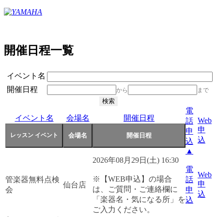
開催日程一覧
イベント名
開催日程
から
まで
電
イベント名
会場名
開催日程
Web
話
申
申
込
込
▲
2026年08月29日(土) 16:30
電
Web
※【WEB申込】の場合
管楽器無料点検
話
申
仙台店
は、ご質問・ご連絡欄に
会
申
込
「楽器名・気になる所」を
込
ご入力ください。