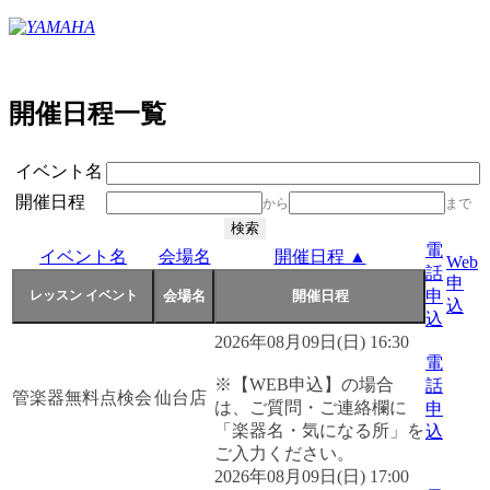
開催日程一覧
イベント名
開催日程
から
まで
電
イベント名
会場名
開催日程 ▲
Web
話
申
申
込
込
2026年08月09日(日) 16:30
電
※【WEB申込】の場合
話
管楽器無料点検会
仙台店
は、ご質問・ご連絡欄に
申
「楽器名・気になる所」を
込
ご入力ください。
2026年08月09日(日) 17:00