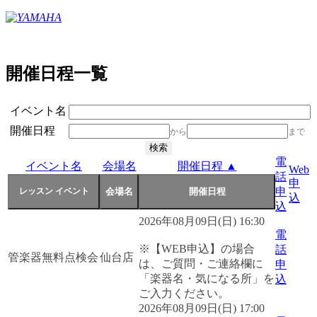
開催日程一覧
イベント名
開催日程
から
まで
電
イベント名
会場名
開催日程 ▲
Web
話
申
申
込
込
2026年08月09日(日) 16:30
電
※【WEB申込】の場合
話
管楽器無料点検会
仙台店
は、ご質問・ご連絡欄に
申
「楽器名・気になる所」を
込
ご入力ください。
2026年08月09日(日) 17:00