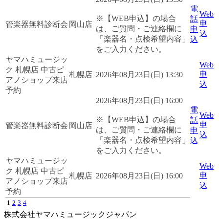
電
Web
※【WEB申込】の場合
話
申
管楽器無料診断会
岡山店
は、ご質問・ご連絡欄に
申
込
「楽器名・点検希望内容」
込
をご入力ください。
ヤマハミュージッ
Web
ク 札幌店 中古ピ
申
札幌店
2026年08月23日(日) 13:30
アノショップ来店
込
予約
2026年08月23日(日) 16:00
電
Web
※【WEB申込】の場合
話
申
管楽器無料診断会
岡山店
は、ご質問・ご連絡欄に
申
込
「楽器名・点検希望内容」
込
をご入力ください。
ヤマハミュージッ
Web
ク 札幌店 中古ピ
申
札幌店
2026年08月23日(日) 16:00
アノショップ来店
込
予約
1
2
3
4
株式会社ヤマハミュージックジャパン