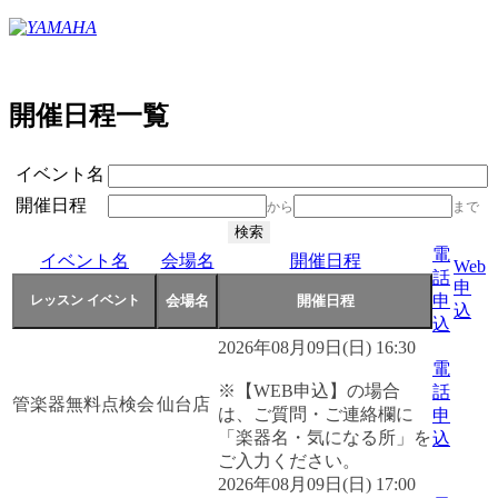
開催日程一覧
イベント名
開催日程
から
まで
電
イベント名
会場名
開催日程
Web
話
申
申
込
込
2026年08月09日(日) 16:30
電
※【WEB申込】の場合
話
管楽器無料点検会
仙台店
は、ご質問・ご連絡欄に
申
「楽器名・気になる所」を
込
ご入力ください。
2026年08月09日(日) 17:00