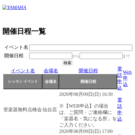
開催日程一覧
イベント名
開催日程
から
まで
電
イベント名
会場名
開催日程
Web
話
申
申
込
込
2026年08月09日(日) 16:30
電
※【WEB申込】の場合
話
管楽器無料点検会
仙台店
は、ご質問・ご連絡欄に
申
「楽器名・気になる所」を
込
ご入力ください。
2026年08月09日(日) 17:00