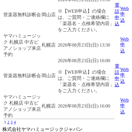
電
Web
※【WEB申込】の場合
話
申
管楽器無料診断会
岡山店
は、ご質問・ご連絡欄に
申
込
「楽器名・点検希望内容」
込
をご入力ください。
ヤマハミュージッ
Web
ク 札幌店 中古ピ
申
札幌店
2026年08月23日(日) 13:30
アノショップ来店
込
予約
2026年08月23日(日) 16:00
電
Web
※【WEB申込】の場合
話
申
管楽器無料診断会
岡山店
は、ご質問・ご連絡欄に
申
込
「楽器名・点検希望内容」
込
をご入力ください。
ヤマハミュージッ
Web
ク 札幌店 中古ピ
申
札幌店
2026年08月23日(日) 16:00
アノショップ来店
込
予約
1
2
3
4
株式会社ヤマハミュージックジャパン