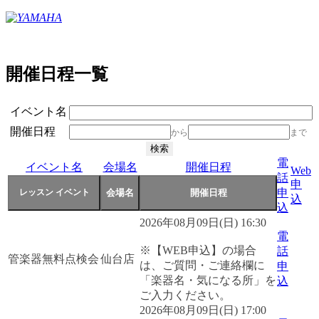
開催日程一覧
イベント名
開催日程
から
まで
電
イベント名
会場名
開催日程
Web
話
申
申
込
込
2026年08月09日(日) 16:30
電
※【WEB申込】の場合
話
管楽器無料点検会
仙台店
は、ご質問・ご連絡欄に
申
「楽器名・気になる所」を
込
ご入力ください。
2026年08月09日(日) 17:00