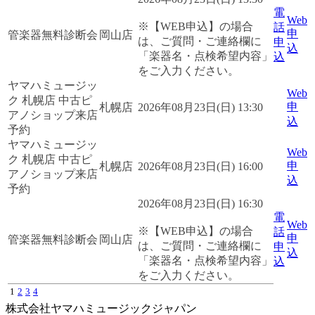
電
Web
※【WEB申込】の場合
話
申
管楽器無料診断会
岡山店
は、ご質問・ご連絡欄に
申
込
「楽器名・点検希望内容」
込
をご入力ください。
ヤマハミュージッ
Web
ク 札幌店 中古ピ
申
札幌店
2026年08月23日(日) 13:30
アノショップ来店
込
予約
ヤマハミュージッ
Web
ク 札幌店 中古ピ
申
札幌店
2026年08月23日(日) 16:00
アノショップ来店
込
予約
2026年08月23日(日) 16:30
電
Web
※【WEB申込】の場合
話
申
管楽器無料診断会
岡山店
は、ご質問・ご連絡欄に
申
込
「楽器名・点検希望内容」
込
をご入力ください。
1
2
3
4
株式会社ヤマハミュージックジャパン