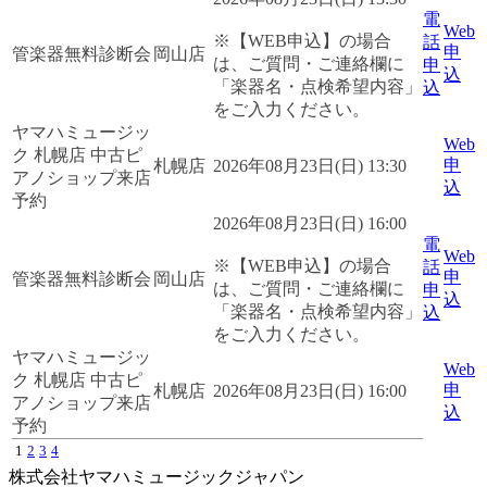
電
Web
※【WEB申込】の場合
話
申
管楽器無料診断会
岡山店
は、ご質問・ご連絡欄に
申
込
「楽器名・点検希望内容」
込
をご入力ください。
ヤマハミュージッ
Web
ク 札幌店 中古ピ
申
札幌店
2026年08月23日(日) 13:30
アノショップ来店
込
予約
2026年08月23日(日) 16:00
電
Web
※【WEB申込】の場合
話
申
管楽器無料診断会
岡山店
は、ご質問・ご連絡欄に
申
込
「楽器名・点検希望内容」
込
をご入力ください。
ヤマハミュージッ
Web
ク 札幌店 中古ピ
申
札幌店
2026年08月23日(日) 16:00
アノショップ来店
込
予約
1
2
3
4
株式会社ヤマハミュージックジャパン