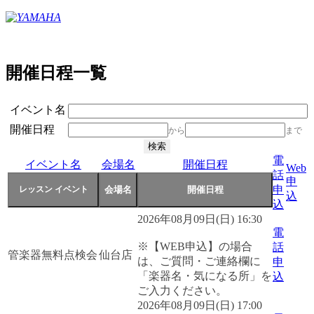
開催日程一覧
イベント名
開催日程
から
まで
電
イベント名
会場名
開催日程
Web
話
申
申
込
込
2026年08月09日(日) 16:30
電
※【WEB申込】の場合
話
管楽器無料点検会
仙台店
は、ご質問・ご連絡欄に
申
「楽器名・気になる所」を
込
ご入力ください。
2026年08月09日(日) 17:00