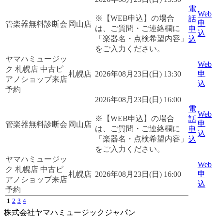
電
Web
※【WEB申込】の場合
話
申
管楽器無料診断会
岡山店
は、ご質問・ご連絡欄に
申
込
「楽器名・点検希望内容」
込
をご入力ください。
ヤマハミュージッ
Web
ク 札幌店 中古ピ
申
札幌店
2026年08月23日(日) 13:30
アノショップ来店
込
予約
2026年08月23日(日) 16:00
電
Web
※【WEB申込】の場合
話
申
管楽器無料診断会
岡山店
は、ご質問・ご連絡欄に
申
込
「楽器名・点検希望内容」
込
をご入力ください。
ヤマハミュージッ
Web
ク 札幌店 中古ピ
申
札幌店
2026年08月23日(日) 16:00
アノショップ来店
込
予約
1
2
3
4
株式会社ヤマハミュージックジャパン