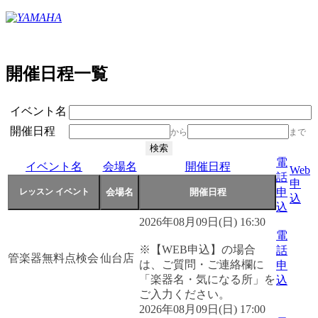
開催日程一覧
イベント名
開催日程
から
まで
電
イベント名
会場名
開催日程
Web
話
申
申
込
込
2026年08月09日(日) 16:30
電
※【WEB申込】の場合
話
管楽器無料点検会
仙台店
は、ご質問・ご連絡欄に
申
「楽器名・気になる所」を
込
ご入力ください。
2026年08月09日(日) 17:00