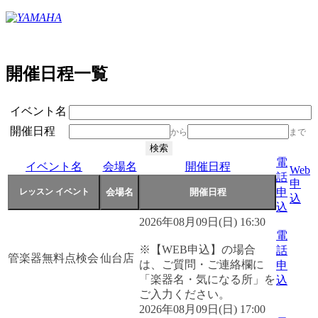
開催日程一覧
イベント名
開催日程
から
まで
電
イベント名
会場名
開催日程
Web
話
申
申
込
込
2026年08月09日(日) 16:30
電
※【WEB申込】の場合
話
管楽器無料点検会
仙台店
は、ご質問・ご連絡欄に
申
「楽器名・気になる所」を
込
ご入力ください。
2026年08月09日(日) 17:00