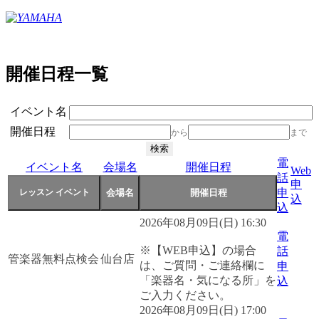
開催日程一覧
イベント名
開催日程
から
まで
電
イベント名
会場名
開催日程
Web
話
申
申
込
込
2026年08月09日(日) 16:30
電
※【WEB申込】の場合
話
管楽器無料点検会
仙台店
は、ご質問・ご連絡欄に
申
「楽器名・気になる所」を
込
ご入力ください。
2026年08月09日(日) 17:00