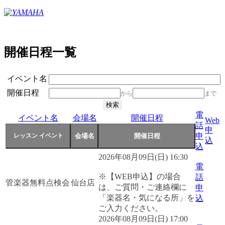
開催日程一覧
イベント名
開催日程
から
まで
電
イベント名
会場名
開催日程
Web
話
申
申
込
込
2026年08月09日(日) 16:30
電
※【WEB申込】の場合
話
管楽器無料点検会
仙台店
は、ご質問・ご連絡欄に
申
「楽器名・気になる所」を
込
ご入力ください。
2026年08月09日(日) 17:00