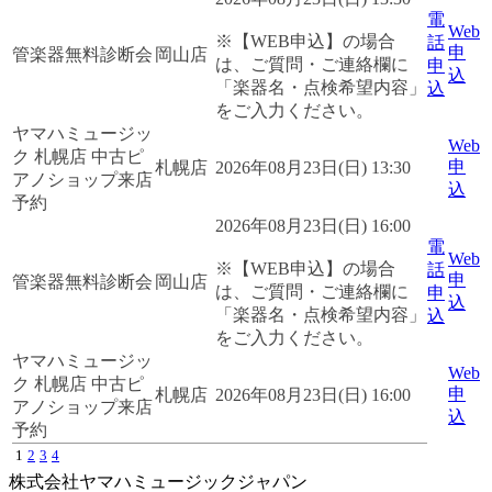
電
Web
※【WEB申込】の場合
話
申
管楽器無料診断会
岡山店
は、ご質問・ご連絡欄に
申
込
「楽器名・点検希望内容」
込
をご入力ください。
ヤマハミュージッ
Web
ク 札幌店 中古ピ
申
札幌店
2026年08月23日(日) 13:30
アノショップ来店
込
予約
2026年08月23日(日) 16:00
電
Web
※【WEB申込】の場合
話
申
管楽器無料診断会
岡山店
は、ご質問・ご連絡欄に
申
込
「楽器名・点検希望内容」
込
をご入力ください。
ヤマハミュージッ
Web
ク 札幌店 中古ピ
申
札幌店
2026年08月23日(日) 16:00
アノショップ来店
込
予約
1
2
3
4
株式会社ヤマハミュージックジャパン