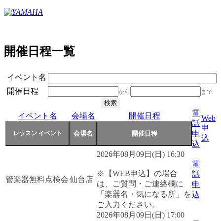
開催日程一覧
イベント名
開催日程
から
まで
電
イベント名
会場名
開催日程
Web
話
申
申
込
込
2026年08月09日(日) 16:30
電
※【WEB申込】の場合
話
管楽器無料点検会
仙台店
は、ご質問・ご連絡欄に
申
「楽器名・気になる所」を
込
ご入力ください。
2026年08月09日(日) 17:00