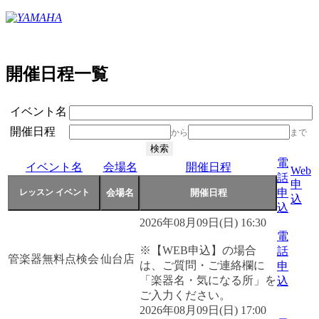
開催日程一覧
イベント名
開催日程
から
まで
電
イベント名
会場名
開催日程
Web
話
申
申
込
込
2026年08月09日(日) 16:30
電
※【WEB申込】の場合
話
管楽器無料点検会
仙台店
は、ご質問・ご連絡欄に
申
「楽器名・気になる所」を
込
ご入力ください。
2026年08月09日(日) 17:00