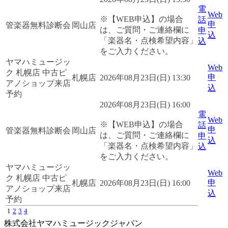
電
Web
※【WEB申込】の場合
話
申
管楽器無料診断会
岡山店
は、ご質問・ご連絡欄に
申
込
「楽器名・点検希望内容」
込
をご入力ください。
ヤマハミュージッ
Web
ク 札幌店 中古ピ
申
札幌店
2026年08月23日(日) 13:30
アノショップ来店
込
予約
2026年08月23日(日) 16:00
電
Web
※【WEB申込】の場合
話
申
管楽器無料診断会
岡山店
は、ご質問・ご連絡欄に
申
込
「楽器名・点検希望内容」
込
をご入力ください。
ヤマハミュージッ
Web
ク 札幌店 中古ピ
申
札幌店
2026年08月23日(日) 16:00
アノショップ来店
込
予約
1
2
3
4
株式会社ヤマハミュージックジャパン