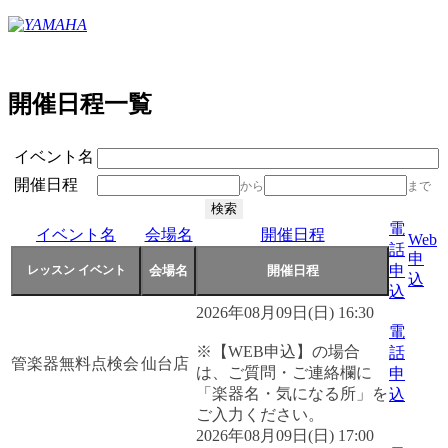
開催日程一覧
イベント名
開催日程
から
まで
電
イベント名
会場名
開催日程
Web
話
申
申
込
込
2026年08月09日(日) 16:30
電
※【WEB申込】の場合
話
管楽器無料点検会
仙台店
は、ご質問・ご連絡欄に
申
「楽器名・気になる所」を
込
ご入力ください。
2026年08月09日(日) 17:00