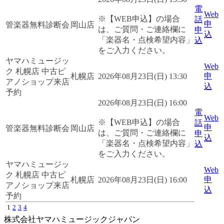
電
Web
※【WEB申込】の場合
話
申
管楽器無料診断会
岡山店
は、ご質問・ご連絡欄に
申
込
「楽器名・点検希望内容」
込
をご入力ください。
ヤマハミュージッ
Web
ク 札幌店 中古ピ
申
札幌店
2026年08月23日(日) 13:30
アノショップ来店
込
予約
2026年08月23日(日) 16:00
電
Web
※【WEB申込】の場合
話
申
管楽器無料診断会
岡山店
は、ご質問・ご連絡欄に
申
込
「楽器名・点検希望内容」
込
をご入力ください。
ヤマハミュージッ
Web
ク 札幌店 中古ピ
申
札幌店
2026年08月23日(日) 16:00
アノショップ来店
込
予約
1
2
3
4
株式会社ヤマハミュージックジャパン