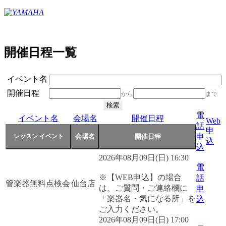
開催日程一覧
イベント名
開催日程
から
まで
電
イベント名
会場名
開催日程
Web
話
申
申
込
込
2026年08月09日(日) 16:30
電
※【WEB申込】の場合
話
管楽器無料点検会
仙台店
は、ご質問・ご連絡欄に
申
「楽器名・気になる所」を
込
ご入力ください。
2026年08月09日(日) 17:00