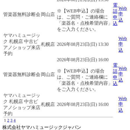
電
Web
※【WEB申込】の場合
話
申
管楽器無料診断会
岡山店
は、ご質問・ご連絡欄に
申
込
「楽器名・点検希望内容」
込
をご入力ください。
ヤマハミュージッ
Web
ク 札幌店 中古ピ
申
札幌店
2026年08月23日(日) 13:30
アノショップ来店
込
予約
2026年08月23日(日) 16:00
電
Web
※【WEB申込】の場合
話
申
管楽器無料診断会
岡山店
は、ご質問・ご連絡欄に
申
込
「楽器名・点検希望内容」
込
をご入力ください。
ヤマハミュージッ
Web
ク 札幌店 中古ピ
申
札幌店
2026年08月23日(日) 16:00
アノショップ来店
込
予約
1
2
3
4
株式会社ヤマハミュージックジャパン