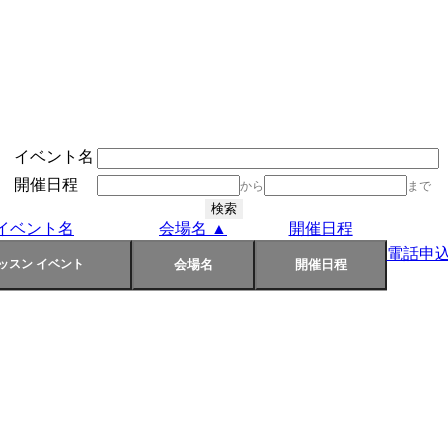
イベント名
開催日程
から
まで
イベント名
会場名 ▲
開催日程
電話申