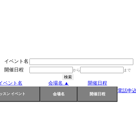
イベント名
開催日程
から
まで
イベント名
会場名 ▲
開催日程
電話申