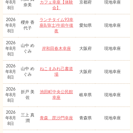
年8月
カフェ幸座【体験
京都府
現地幸座
奈美
8日
会】
2026
ランチタイム93幸
櫻井 香
年8月
座8/8(土)午前午後
愛知県
現地幸座
代子
8日
夜
2026
山中 め
年8月
岸和田春木幸座
大阪府
現地幸座
ぐみ
8日
2026
山中 め
ねこまみれ己書道
年8月
大阪府
現地幸座
ぐみ
場
8日
2026
折戸 美
池田町中央公民館
年8月
岐阜県
現地幸座
佐
幸座
8日
2026
三上 真
年8月
青森 毘沙門幸座
青森県
現地幸座
潤
8日