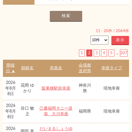
11
-
20
件 /
2064
件
1
2
3
4
5
...
207
開催
会場都
師範名
幸座名
幸座タイプ
日 ▲
道府県
2026
花岡 ゆ
神奈川
年8月
阪東橋駅前幸座
現地幸座
かり
県
8日
2026
谷口 敏
己書福岡タニー道
年8月
福岡県
現地幸座
之
場 大川幸座
8日
2026
だいまるしょうゆ
岡田 真