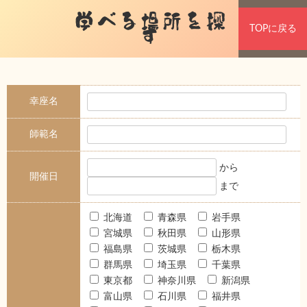
学べる場所を探
TOPに戻る
す
幸座名
師範名
から
開催日
まで
北海道
青森県
岩手県
宮城県
秋田県
山形県
福島県
茨城県
栃木県
群馬県
埼玉県
千葉県
東京都
神奈川県
新潟県
富山県
石川県
福井県