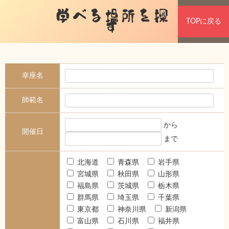
学べる場所を探
TOPに戻る
す
幸座名
師範名
から
開催日
まで
北海道
青森県
岩手県
宮城県
秋田県
山形県
福島県
茨城県
栃木県
群馬県
埼玉県
千葉県
東京都
神奈川県
新潟県
富山県
石川県
福井県