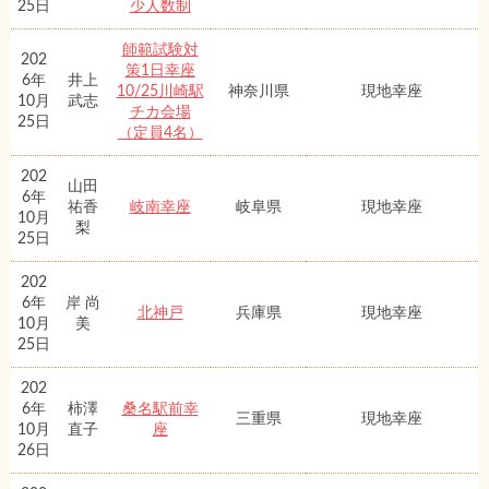
25日
少人数制
師範試験対
202
策1日幸座
6年
井上
10/25川崎駅
神奈川県
現地幸座
10月
武志
チカ会場
25日
（定員4名）
202
山田
6年
祐香
岐南幸座
岐阜県
現地幸座
10月
梨
25日
202
6年
岸 尚
北神戸
兵庫県
現地幸座
10月
美
25日
202
6年
柿澤
桑名駅前幸
三重県
現地幸座
10月
直子
座
26日