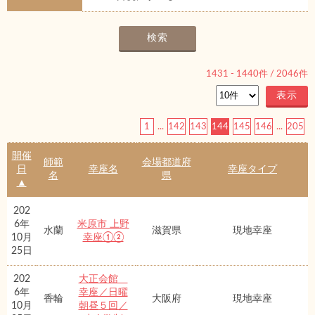
1431
-
1440
件 /
2046
件
1
...
142
143
144
145
146
...
205
開催
師範
会場都道府
日
幸座名
幸座タイプ
名
県
▲
202
6年
米原市 上野
水蘭
滋賀県
現地幸座
10月
幸座①②
25日
202
大正会館
6年
幸座／日曜
香輪
大阪府
現地幸座
10月
朝昼５回／