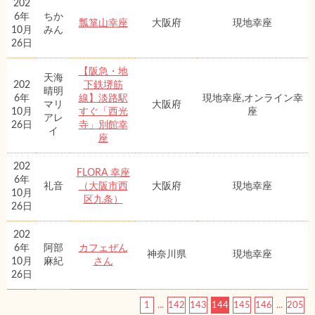
202
6年
ちか
瓢箪山幸座
大阪府
現地幸座
10月
みん
26日
【阪急・地
天海
202
下鉄堺筋
晴明
6年
線】淡路駅
現地幸座,オンライン幸
マリ
大阪府
10月
すぐ「西光
座
アレ
26日
寺」別館幸
イ
座
202
FLORA 幸座
6年
礼音
（大阪市西
大阪府
現地幸座
10月
区九条）
26日
202
6年
阿部
カフェぜん
神奈川県
現地幸座
10月
麻紀
さん
26日
1
...
142
143
144
145
146
...
205