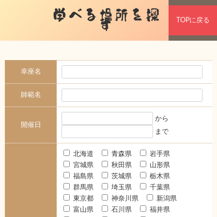
学べる場所を探
TOPに戻る
す
幸座名
師範名
から
開催日
まで
北海道
青森県
岩手県
宮城県
秋田県
山形県
福島県
茨城県
栃木県
群馬県
埼玉県
千葉県
東京都
神奈川県
新潟県
富山県
石川県
福井県