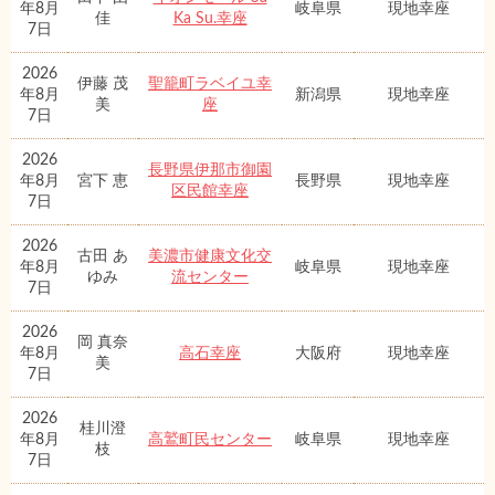
年8月
岐阜県
現地幸座
佳
Ka Su.幸座
7日
2026
伊藤 茂
聖籠町ラベイユ幸
年8月
新潟県
現地幸座
美
座
7日
2026
長野県伊那市御園
年8月
宮下 恵
長野県
現地幸座
区民館幸座
7日
2026
古田 あ
美濃市健康文化交
年8月
岐阜県
現地幸座
ゆみ
流センター
7日
2026
岡 真奈
年8月
高石幸座
大阪府
現地幸座
美
7日
2026
桂川澄
年8月
高鷲町民センター
岐阜県
現地幸座
枝
7日