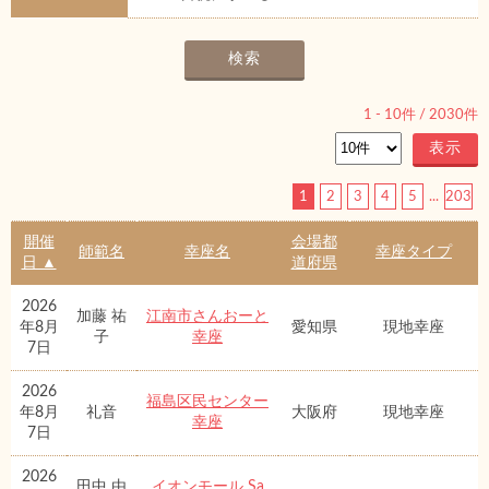
1
-
10
件 /
2030
件
1
2
3
4
5
...
203
開催
会場都
師範名
幸座名
幸座タイプ
日 ▲
道府県
2026
加藤 祐
江南市さんおーと
年8月
愛知県
現地幸座
子
幸座
7日
2026
福島区民センター
年8月
礼音
大阪府
現地幸座
幸座
7日
2026
田中 由
イオンモール Sa