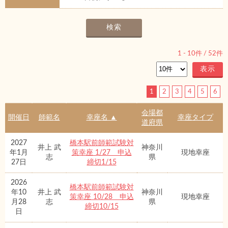
1
-
10
件 /
52
件
1
2
3
4
5
6
会場都
開催日
師範名
幸座名 ▲
幸座タイプ
道府県
2027
橋本駅前師範試験対
井上 武
神奈川
年1月
策幸座 1/27 申込
現地幸座
志
県
27日
締切1/15
2026
橋本駅前師範試験対
年10
井上 武
神奈川
策幸座 10/28 申込
現地幸座
月28
志
県
締切10/15
日