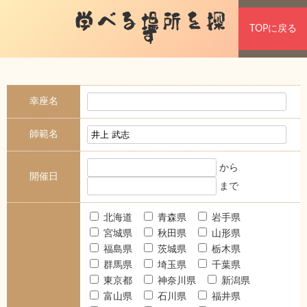
学べる場所を探
TOPに戻る
す
幸座名
師範名
から
開催日
まで
北海道
青森県
岩手県
宮城県
秋田県
山形県
福島県
茨城県
栃木県
群馬県
埼玉県
千葉県
東京都
神奈川県
新潟県
富山県
石川県
福井県