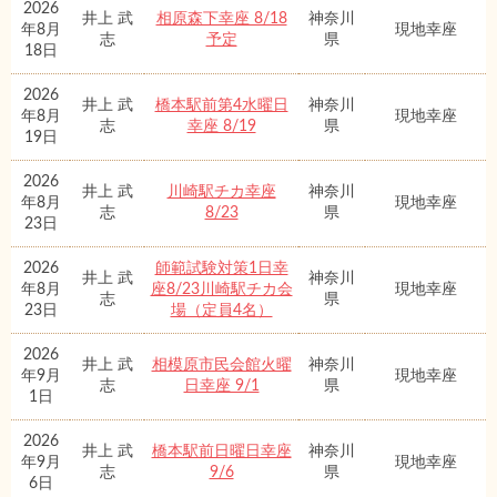
2026
井上 武
相原森下幸座 8/18
神奈川
年8月
現地幸座
志
予定
県
18日
2026
井上 武
橋本駅前第4水曜日
神奈川
年8月
現地幸座
志
幸座 8/19
県
19日
2026
井上 武
川崎駅チカ幸座
神奈川
年8月
現地幸座
志
8/23
県
23日
2026
師範試験対策1日幸
井上 武
神奈川
年8月
座8/23川崎駅チカ会
現地幸座
志
県
23日
場（定員4名）
2026
井上 武
相模原市民会館火曜
神奈川
年9月
現地幸座
志
日幸座 9/1
県
1日
2026
井上 武
橋本駅前日曜日幸座
神奈川
年9月
現地幸座
志
9/6
県
6日