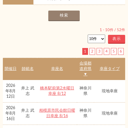
1
-
10
件 /
52
件
1
2
3
4
5
6
会場都
開催日
師範名
幸座名
道府県
幸座タイプ
▼
2026
井上 武
橋本駅前第2水曜日
神奈川
年8月
現地幸座
志
幸座 8/12
県
12日
2026
井上 武
相模原市民会館日曜
神奈川
年8月
現地幸座
志
日幸座 8/16
県
16日