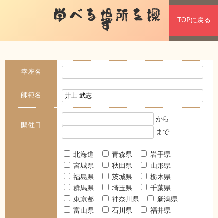
学べる場所を探
TOPに戻る
す
幸座名
師範名
から
開催日
まで
北海道
青森県
岩手県
宮城県
秋田県
山形県
福島県
茨城県
栃木県
群馬県
埼玉県
千葉県
東京都
神奈川県
新潟県
富山県
石川県
福井県