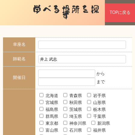
学べる場所を探
TOPに戻る
す
幸座名
師範名
から
開催日
まで
北海道
青森県
岩手県
宮城県
秋田県
山形県
福島県
茨城県
栃木県
群馬県
埼玉県
千葉県
東京都
神奈川県
新潟県
富山県
石川県
福井県