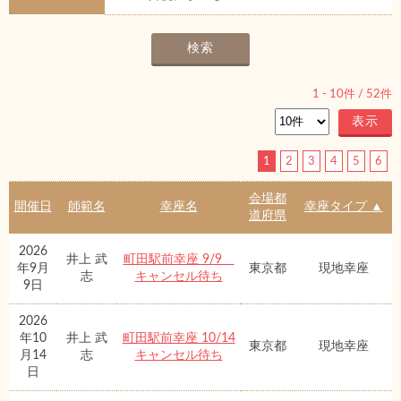
1
-
10
件 /
52
件
1
2
3
4
5
6
会場都
開催日
師範名
幸座名
幸座タイプ ▲
道府県
2026
井上 武
町田駅前幸座 9/9
年9月
東京都
現地幸座
志
キャンセル待ち
9日
2026
年10
井上 武
町田駅前幸座 10/14
東京都
現地幸座
月14
志
キャンセル待ち
日