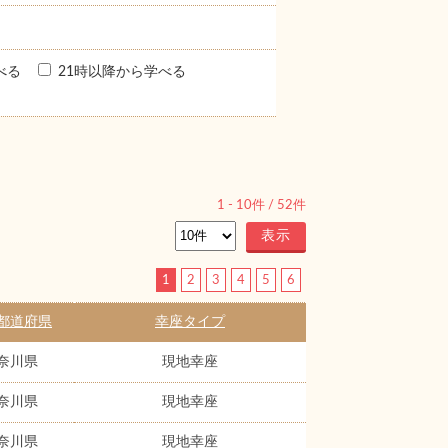
べる
21時以降から学べる
1
-
10
件 /
52
件
1
2
3
4
5
6
都道府県
幸座タイプ
奈川県
現地幸座
奈川県
現地幸座
奈川県
現地幸座