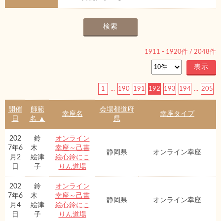
1911
-
1920
件 /
2048
件
1
...
190
191
192
193
194
...
205
開催
師範
会場都道府
幸座名
幸座タイプ
日
名 ▲
県
202
鈴
オンライン
7年6
木
幸座～己書
静岡県
オンライン幸座
月2
絵津
絵心鈴にこ
日
子
りん道場
202
鈴
オンライン
7年6
木
幸座～己書
静岡県
オンライン幸座
月4
絵津
絵心鈴にこ
日
子
りん道場