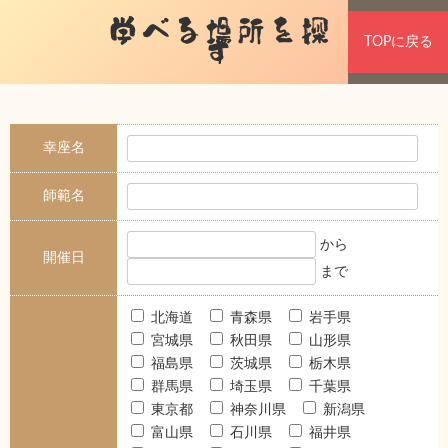
学べる場所を探
TOPに戻る
す
幸座名
師範名
から
開催日
まで
北海道
青森県
岩手県
宮城県
秋田県
山形県
福島県
茨城県
栃木県
群馬県
埼玉県
千葉県
東京都
神奈川県
新潟県
富山県
石川県
福井県