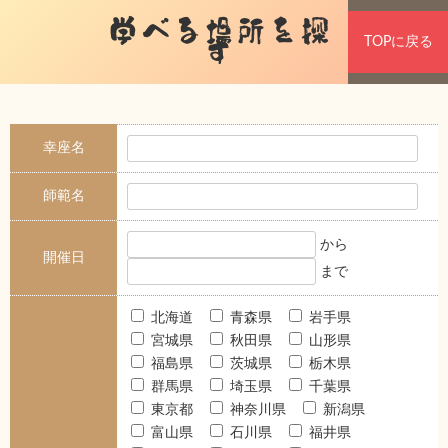
学べる場所を探
TOPに戻る
す
幸座名
師範名
から
開催日
まで
北海道
青森県
岩手県
宮城県
秋田県
山形県
福島県
茨城県
栃木県
群馬県
埼玉県
千葉県
東京都
神奈川県
新潟県
富山県
石川県
福井県