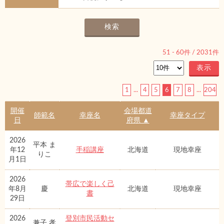
51
-
60
件 /
2031
件
1
...
4
5
6
7
8
...
204
開催
会場都道
師範名
幸座名
幸座タイプ
日
府県 ▲
2026
平本 ま
年12
手稲講座
北海道
現地幸座
りこ
月1日
2026
帯広で楽しく己
年8月
慶
北海道
現地幸座
書
29日
2026
登別市民活動セ
兼子 孝