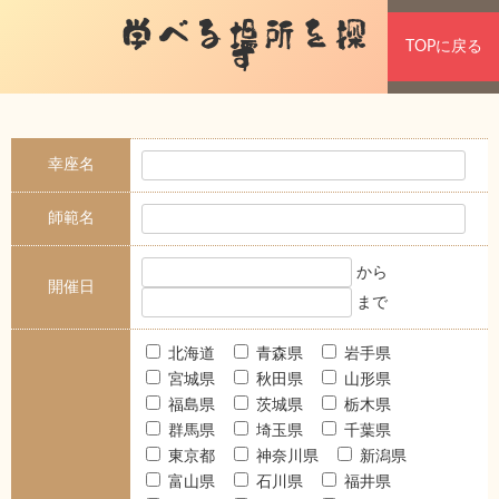
学べる場所を探
TOPに戻る
す
幸座名
師範名
から
開催日
まで
北海道
青森県
岩手県
宮城県
秋田県
山形県
福島県
茨城県
栃木県
群馬県
埼玉県
千葉県
東京都
神奈川県
新潟県
富山県
石川県
福井県