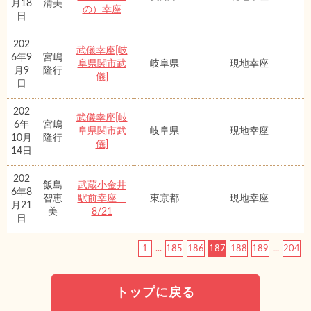
月18
清美
の）幸座
日
202
武儀幸座[岐
6年9
宮嶋
阜県関市武
岐阜県
現地幸座
月9
隆行
儀]
日
202
武儀幸座[岐
6年
宮嶋
阜県関市武
岐阜県
現地幸座
10月
隆行
儀]
14日
202
飯島
武蔵小金井
6年8
智恵
駅前幸座
東京都
現地幸座
月21
美
8/21
日
1
...
185
186
187
188
189
...
204
トップに戻る