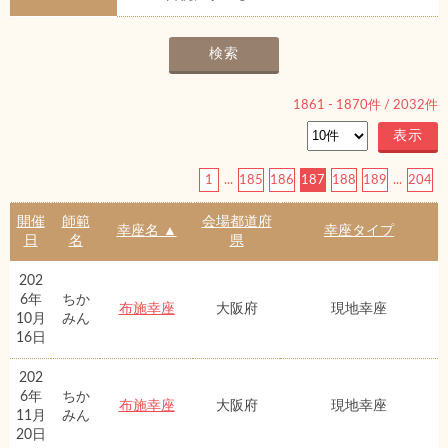
1861
-
1870
件 /
2032
件
1
...
185
186
187
188
189
...
204
開催
師範
会場都道府
幸座名 ▲
幸座タイプ
日
名
県
202
6年
ちか
布施幸座
大阪府
現地幸座
10月
みん
16日
202
6年
ちか
布施幸座
大阪府
現地幸座
11月
みん
20日