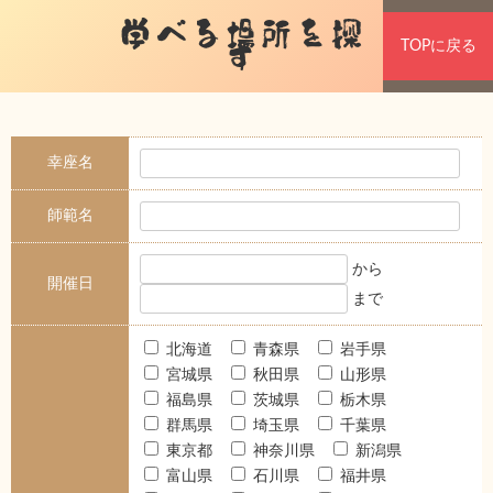
学べる場所を探
TOPに戻る
す
幸座名
師範名
から
開催日
まで
北海道
青森県
岩手県
宮城県
秋田県
山形県
福島県
茨城県
栃木県
群馬県
埼玉県
千葉県
東京都
神奈川県
新潟県
富山県
石川県
福井県