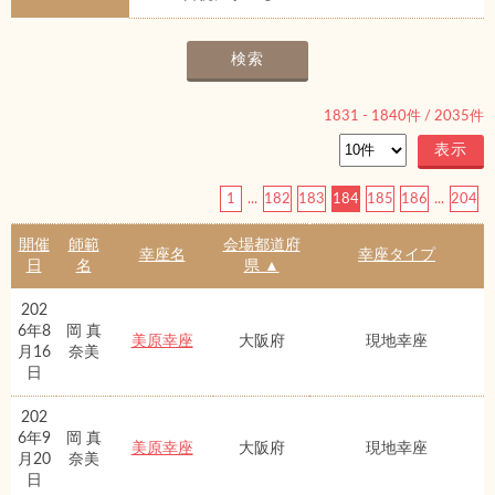
1831
-
1840
件 /
2035
件
1
...
182
183
184
185
186
...
204
開催
師範
会場都道府
幸座名
幸座タイプ
日
名
県 ▲
202
6年8
岡 真
美原幸座
大阪府
現地幸座
月16
奈美
日
202
6年9
岡 真
美原幸座
大阪府
現地幸座
月20
奈美
日