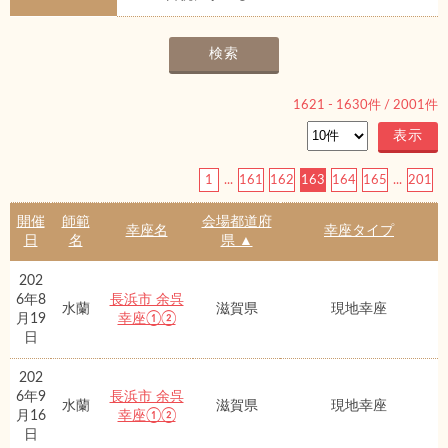
1621
-
1630
件 /
2001
件
1
...
161
162
163
164
165
...
201
開催
師範
会場都道府
幸座名
幸座タイプ
日
名
県 ▲
202
6年8
長浜市 余呉
水蘭
滋賀県
現地幸座
月19
幸座①②
日
202
6年9
長浜市 余呉
水蘭
滋賀県
現地幸座
月16
幸座①②
日