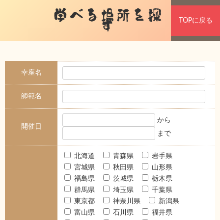
学べる場所を探
TOPに戻る
す
幸座名
師範名
から
開催日
まで
北海道
青森県
岩手県
宮城県
秋田県
山形県
福島県
茨城県
栃木県
群馬県
埼玉県
千葉県
東京都
神奈川県
新潟県
富山県
石川県
福井県