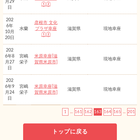
月29
①②
日
202
彦根市 文化
6年
水蘭
プラザ幸座
滋賀県
現地幸座
10月
①②
20日
202
6年8
宮嶋
米原幸座[滋
滋賀県
現地幸座
月27
栄子
賀県米原市]
日
202
6年9
宮嶋
米原幸座[滋
滋賀県
現地幸座
月24
栄子
賀県米原市]
日
1
...
161
162
163
164
165
...
201
トップに戻る