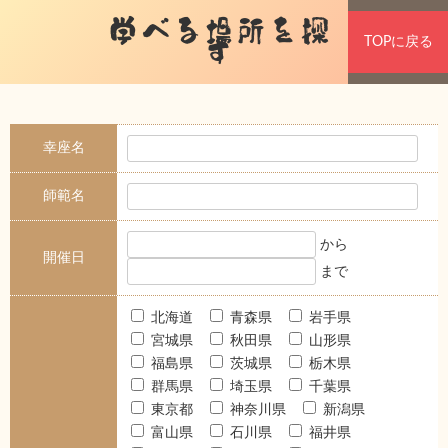
学べる場所を探
TOPに戻る
す
幸座名
師範名
から
開催日
まで
北海道
青森県
岩手県
宮城県
秋田県
山形県
福島県
茨城県
栃木県
群馬県
埼玉県
千葉県
東京都
神奈川県
新潟県
富山県
石川県
福井県