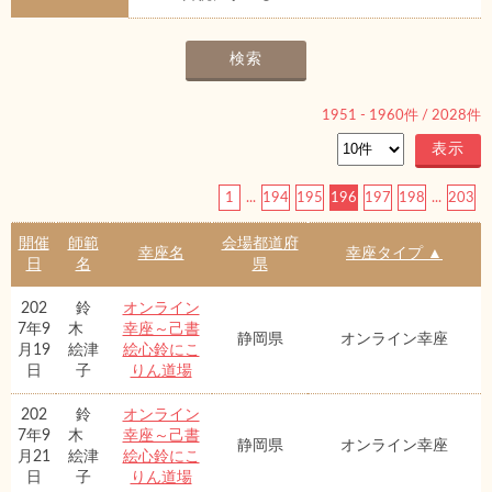
1951
-
1960
件 /
2028
件
1
...
194
195
196
197
198
...
203
開催
師範
会場都道府
幸座名
幸座タイプ ▲
日
名
県
202
鈴
オンライン
7年9
木
幸座～己書
静岡県
オンライン幸座
月19
絵津
絵心鈴にこ
日
子
りん道場
202
鈴
オンライン
7年9
木
幸座～己書
静岡県
オンライン幸座
月21
絵津
絵心鈴にこ
日
子
りん道場