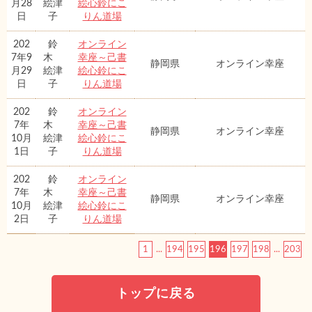
月28
絵津
絵心鈴にこ
日
子
りん道場
202
鈴
オンライン
7年9
木
幸座～己書
静岡県
オンライン幸座
月29
絵津
絵心鈴にこ
日
子
りん道場
202
鈴
オンライン
7年
木
幸座～己書
静岡県
オンライン幸座
10月
絵津
絵心鈴にこ
1日
子
りん道場
202
鈴
オンライン
7年
木
幸座～己書
静岡県
オンライン幸座
10月
絵津
絵心鈴にこ
2日
子
りん道場
1
...
194
195
196
197
198
...
203
トップに戻る