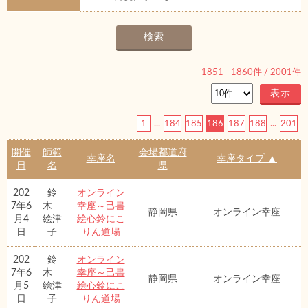
1851
-
1860
件 /
2001
件
1
...
184
185
186
187
188
...
201
開催
師範
会場都道府
幸座名
幸座タイプ ▲
日
名
県
202
鈴
オンライン
7年6
木
幸座～己書
静岡県
オンライン幸座
月4
絵津
絵心鈴にこ
日
子
りん道場
202
鈴
オンライン
7年6
木
幸座～己書
静岡県
オンライン幸座
月5
絵津
絵心鈴にこ
日
子
りん道場