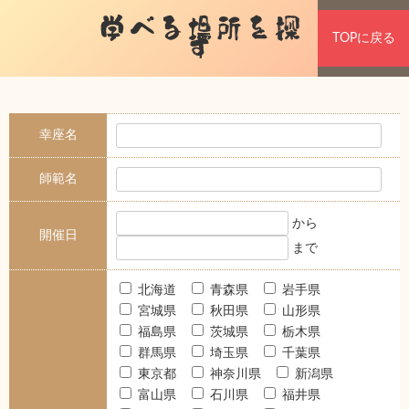
学べる場所を探
TOPに戻る
す
幸座名
師範名
から
開催日
まで
北海道
青森県
岩手県
宮城県
秋田県
山形県
福島県
茨城県
栃木県
群馬県
埼玉県
千葉県
東京都
神奈川県
新潟県
富山県
石川県
福井県