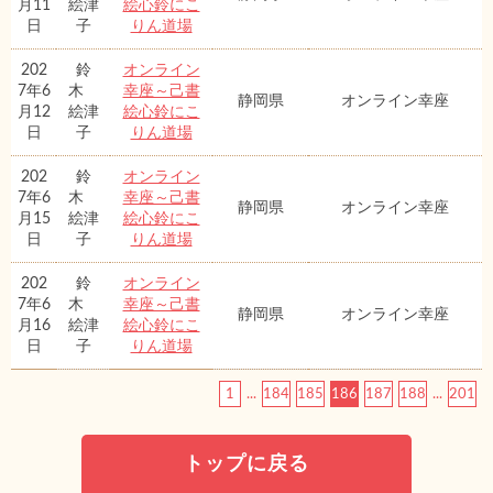
月11
絵津
絵心鈴にこ
日
子
りん道場
202
鈴
オンライン
7年6
木
幸座～己書
静岡県
オンライン幸座
月12
絵津
絵心鈴にこ
日
子
りん道場
202
鈴
オンライン
7年6
木
幸座～己書
静岡県
オンライン幸座
月15
絵津
絵心鈴にこ
日
子
りん道場
202
鈴
オンライン
7年6
木
幸座～己書
静岡県
オンライン幸座
月16
絵津
絵心鈴にこ
日
子
りん道場
1
...
184
185
186
187
188
...
201
トップに戻る