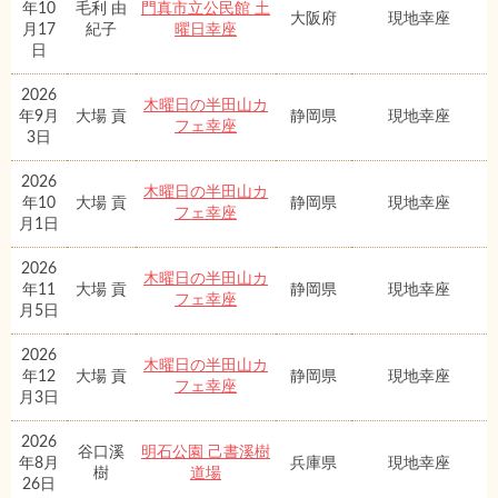
年10
毛利 由
門真市立公民館 土
大阪府
現地幸座
月17
紀子
曜日幸座
日
2026
木曜日の半田山カ
年9月
大場 貢
静岡県
現地幸座
フェ幸座
3日
2026
木曜日の半田山カ
年10
大場 貢
静岡県
現地幸座
フェ幸座
月1日
2026
木曜日の半田山カ
年11
大場 貢
静岡県
現地幸座
フェ幸座
月5日
2026
木曜日の半田山カ
年12
大場 貢
静岡県
現地幸座
フェ幸座
月3日
2026
谷口溪
明石公園 己書溪樹
年8月
兵庫県
現地幸座
樹
道場
26日