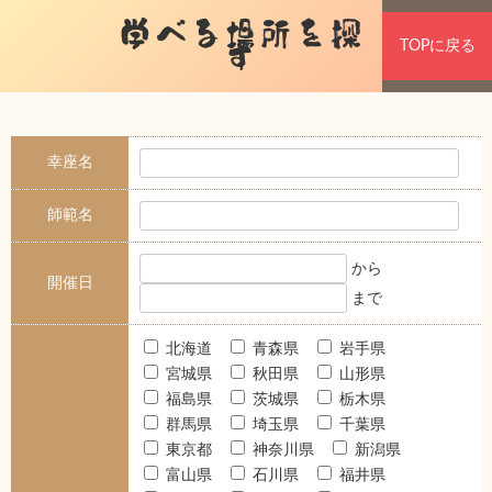
学べる場所を探
TOPに戻る
す
幸座名
師範名
から
開催日
まで
北海道
青森県
岩手県
宮城県
秋田県
山形県
福島県
茨城県
栃木県
群馬県
埼玉県
千葉県
東京都
神奈川県
新潟県
富山県
石川県
福井県