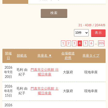
31
-
40
件 /
2044
件
1
2
3
4
5
6
...
205
開催
会場都道
師範名
幸座名 ▼
幸座タイプ
日
府県
2026
毛利 由
門真市立公民館 日
年9月
大阪府
現地幸座
紀子
曜日幸座
20日
2026
毛利 由
門真市立公民館 土
年8月
大阪府
現地幸座
紀子
曜日幸座
15日
2026