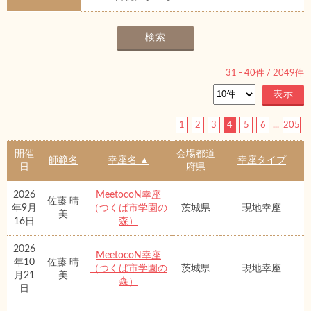
31
-
40
件 /
2049
件
1
2
3
4
5
6
...
205
開催
会場都道
師範名
幸座名 ▲
幸座タイプ
日
府県
2026
MeetocoN幸座
佐藤 晴
年9月
（つくば市学園の
茨城県
現地幸座
美
16日
森）
2026
MeetocoN幸座
年10
佐藤 晴
（つくば市学園の
茨城県
現地幸座
月21
美
森）
日