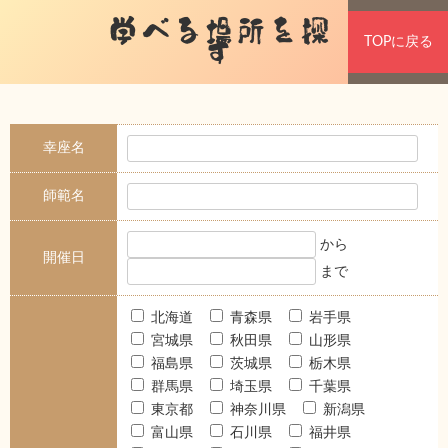
学べる場所を探
TOPに戻る
す
幸座名
師範名
から
開催日
まで
北海道
青森県
岩手県
宮城県
秋田県
山形県
福島県
茨城県
栃木県
群馬県
埼玉県
千葉県
東京都
神奈川県
新潟県
富山県
石川県
福井県