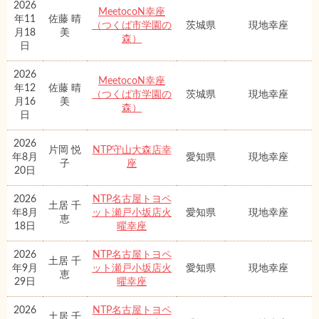
2026
MeetocoN幸座
年11
佐藤 晴
（つくば市学園の
茨城県
現地幸座
月18
美
森）
日
2026
MeetocoN幸座
年12
佐藤 晴
（つくば市学園の
茨城県
現地幸座
月16
美
森）
日
2026
片岡 悦
NTP守山大森店幸
年8月
愛知県
現地幸座
子
座
20日
2026
NTP名古屋トヨペ
土居 千
年8月
ット瀬戸小坂店火
愛知県
現地幸座
恵
18日
曜幸座
2026
NTP名古屋トヨペ
土居 千
年9月
ット瀬戸小坂店火
愛知県
現地幸座
恵
29日
曜幸座
2026
NTP名古屋トヨペ
土居 千