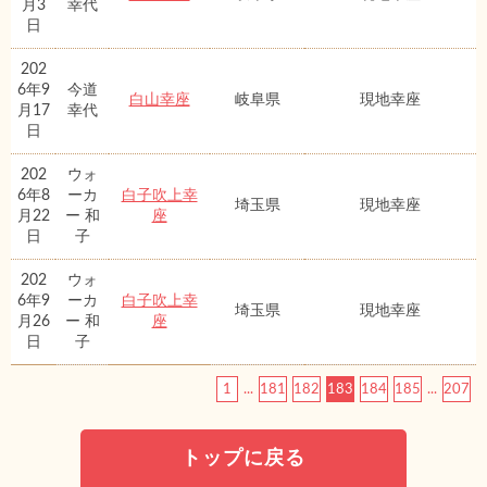
月3
幸代
日
202
6年9
今道
白山幸座
岐阜県
現地幸座
月17
幸代
日
202
ウォ
6年8
ーカ
白子吹上幸
埼玉県
現地幸座
月22
ー 和
座
日
子
202
ウォ
6年9
ーカ
白子吹上幸
埼玉県
現地幸座
月26
ー 和
座
日
子
1
...
181
182
183
184
185
...
207
トップに戻る