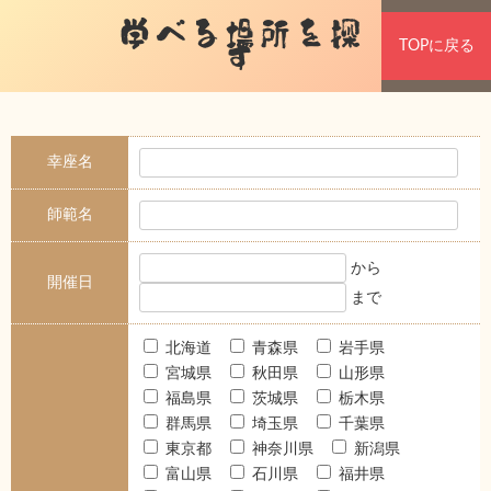
学べる場所を探
TOPに戻る
す
幸座名
師範名
から
開催日
まで
北海道
青森県
岩手県
宮城県
秋田県
山形県
福島県
茨城県
栃木県
群馬県
埼玉県
千葉県
東京都
神奈川県
新潟県
富山県
石川県
福井県