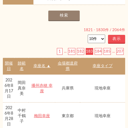
1821
-
1830
件 /
2064
件
1
...
181
182
183
184
185
...
207
開催
師範
会場都道府
幸座名 ▲
幸座タイプ
日
名
県
202
岡田
6年8
播州赤穂 幸
真奈
兵庫県
現地幸座
月17
座
美
日
202
中村
6年8
千鶴
梅田幸座
東京都
現地幸座
月28
子
日