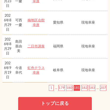
月23
一慶
幸座
日
202
6年8
可西
楠地区会館
愛知県
現地幸座
月29
一慶
幸座
日
202
島田
6年8
亜由
二日市講座
福岡県
現地幸座
月29
美
日
202
6年9
今道
虹色テラス
岐阜県
現地幸座
月19
幸代
幸座
日
1
...
179
180
181
182
183
...
207
トップに戻る