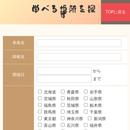
学べる場所を探
TOPに戻る
す
幸座名
師範名
から
開催日
まで
北海道
青森県
岩手県
宮城県
秋田県
山形県
福島県
茨城県
栃木県
群馬県
埼玉県
千葉県
東京都
神奈川県
新潟県
富山県
石川県
福井県