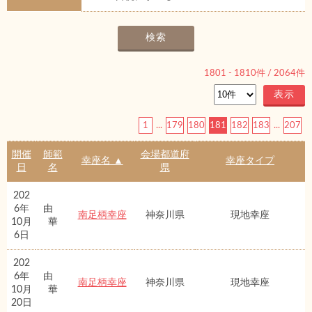
1801
-
1810
件 /
2064
件
1
...
179
180
181
182
183
...
207
開催
師範
会場都道府
幸座名 ▲
幸座タイプ
日
名
県
202
6年
由
南足柄幸座
神奈川県
現地幸座
10月
華
6日
202
6年
由
南足柄幸座
神奈川県
現地幸座
10月
華
20日