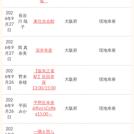
催
202
長谷
6年9
川 哉
東住吉会館
大阪府
現地幸座
月27
子
日
202
6年9
岡 真
深井幸座
大阪府
現地幸座
月27
奈美
日
202
【阪急正雀
6年9
野末
駅】吹田幸
大阪府
現地幸座
月26
奈穂
座
日
13:00/15:00
202
平野区幸座
6年9
平田
@Ryo’sCoffe
大阪府
現地幸座
月26
みか
e15:00～
日
202
一隅を照ら