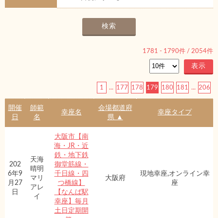
1781
-
1790
件 /
2054
件
1
...
177
178
179
180
181
...
206
開催
師範
会場都道府
幸座名
幸座タイプ
日
名
県 ▲
大阪市【南
海・JR・近
鉄・地下鉄
天海
202
御堂筋線・
晴明
6年9
千日線・四
現地幸座,オンライン幸
マリ
大阪府
月27
つ橋線】
座
アレ
日
【なんば駅
イ
幸座】毎月
土日定期開