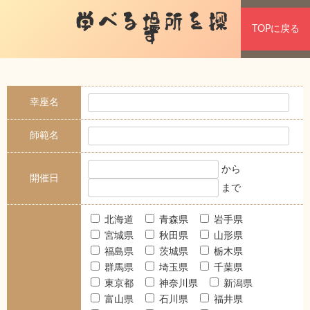
学べる場所を探
TOPに戻る
す
幸座名
師範名
から
開催日
まで
北海道
青森県
岩手県
宮城県
秋田県
山形県
福島県
茨城県
栃木県
群馬県
埼玉県
千葉県
東京都
神奈川県
新潟県
富山県
石川県
福井県