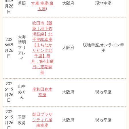
6年9
普照
す庵 幸座(泉
大阪府
現地幸座
月26
大津)
日
吹田市【阪
急｜地下鉄
堺筋線】北
天海
202
千里駅幸座
晴明
6年9
【まちなか
現地幸座,オンライン幸
マリ
大阪府
月26
リビング北
座
アレ
日
千里】毎
イ
月：第4土曜
日に定期開
催
202
山中
6年9
岸和田春木
めぐ
大阪府
現地幸座
月26
幸座
み
日
202
朝日プラザ
6年9
玉野
シティ八尾
大阪府
現地幸座
月26
政勇
南幸座
日