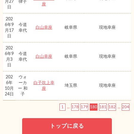
月27
律子
座
日
202
6年9
今道
白山幸座
岐阜県
現地幸座
月17
幸代
日
202
6年9
今道
白山幸座
岐阜県
現地幸座
月3
幸代
日
202
ウォ
6年
ーカ
白子吹上幸
埼玉県
現地幸座
10月
ー 和
座
24日
子
1
...
178
179
180
181
182
...
204
トップに戻る