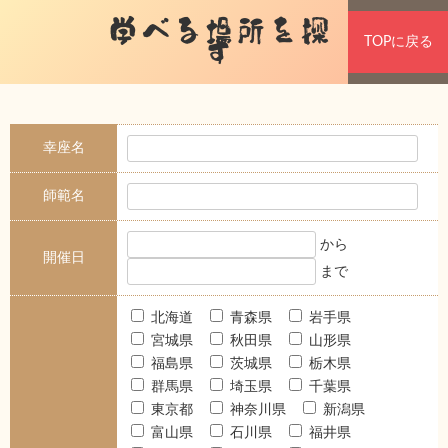
学べる場所を探
TOPに戻る
す
幸座名
師範名
から
開催日
まで
北海道
青森県
岩手県
宮城県
秋田県
山形県
福島県
茨城県
栃木県
群馬県
埼玉県
千葉県
東京都
神奈川県
新潟県
富山県
石川県
福井県