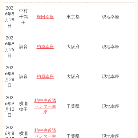
202
中村
6年8
千鶴
梅田幸座
東京都
現地幸座
月28
子
日
202
6年9
詩音
柏原幸座
大阪府
現地幸座
月25
日
202
6年8
詩音
柏原幸座
大阪府
現地幸座
月28
日
202
柏中央近隣
6年9
横瀬
センター幸
千葉県
現地幸座
月10
律子
座
日
202
柏中央近隣
6年8
横瀬
センター幸
千葉県
現地幸座