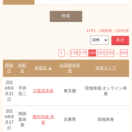
1791
-
1800
件 /
2031
件
1
...
178
179
180
181
182
...
204
開催
師範
会場都道府
幸座名 ▲
幸座タイプ
日
名
県
202
6年8
平井
現地幸座,オンライン幸
日暮里幸座
東京都
月21
浩二
座
日
202
岡田
6年8
播州赤穂 幸
真奈
兵庫県
現地幸座
月17
座
美
日