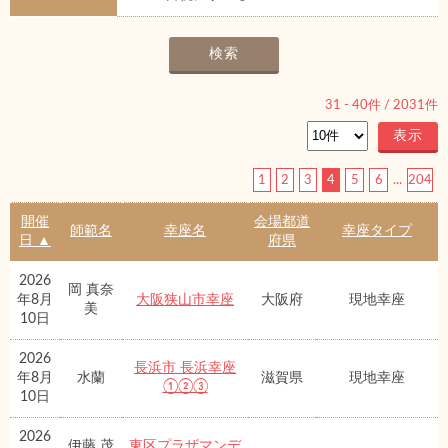
31
-
40
件 /
2031
件
1
2
3
4
5
6
...
204
開催
会場都道
師範名
幸座名
幸座タイプ
日 ▲
府県
2026
岡 真奈
年8月
大阪狭山市幸座
大阪府
現地幸座
美
10日
2026
長浜市 長浜幸座
年8月
水蘭
滋賀県
現地幸座
①②③
10日
2026
伊藤 茂
東区プラザマンデ