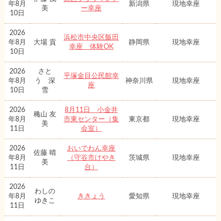
年8月
新潟県
現地幸座
美
ー幸座
10日
2026
浜松市中央区飯田
年8月
大場 貢
静岡県
現地幸座
幸座 体験OK
10日
2026
さと
平塚金目公民館幸
年8月
う 深
神奈川県
現地幸座
座
10日
雪
2026
8月11日 小金井
穐山 友
年8月
市東センター（集
東京都
現地幸座
美
11日
会室）
2026
おいでわん幸座
佐藤 晴
年8月
（守谷市けやき
茨城県
現地幸座
美
11日
台）
2026
わしの
年8月
ききょう
愛知県
現地幸座
ゆきこ
11日