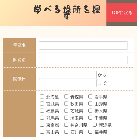
学べる場所を探
TOPに戻る
す
幸座名
師範名
から
開催日
まで
北海道
青森県
岩手県
宮城県
秋田県
山形県
福島県
茨城県
栃木県
群馬県
埼玉県
千葉県
東京都
神奈川県
新潟県
富山県
石川県
福井県