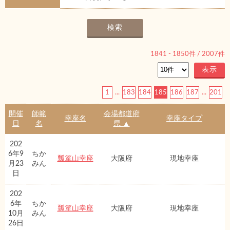
1841
-
1850
件 /
2007
件
1
...
183
184
185
186
187
...
201
開催
師範
会場都道府
幸座名
幸座タイプ
日
名
県 ▲
202
6年9
ちか
瓢箪山幸座
大阪府
現地幸座
月23
みん
日
202
6年
ちか
瓢箪山幸座
大阪府
現地幸座
10月
みん
26日