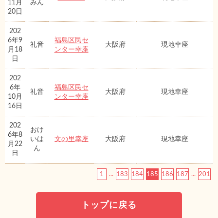
11月
みん
20日
202
6年9
福島区民セ
礼音
大阪府
現地幸座
月18
ンター幸座
日
202
6年
福島区民セ
礼音
大阪府
現地幸座
10月
ンター幸座
16日
202
おけ
6年8
いは
文の里幸座
大阪府
現地幸座
月22
ん
日
1
...
183
184
185
186
187
...
201
トップに戻る