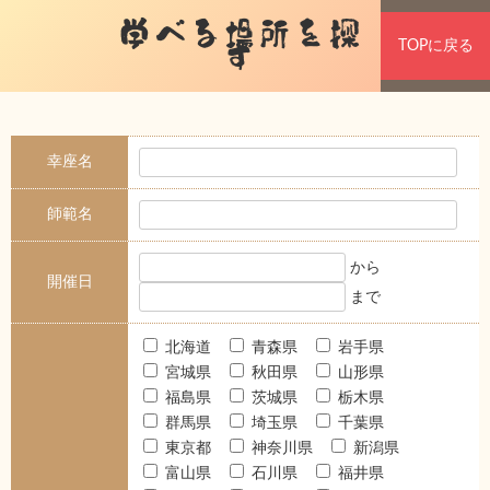
学べる場所を探
TOPに戻る
す
幸座名
師範名
から
開催日
まで
北海道
青森県
岩手県
宮城県
秋田県
山形県
福島県
茨城県
栃木県
群馬県
埼玉県
千葉県
東京都
神奈川県
新潟県
富山県
石川県
福井県