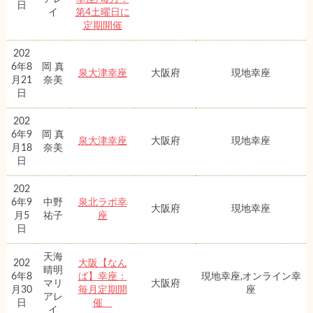
日
イ
第4土曜日に
定期開催
202
6年8
岡 真
泉大津幸座
大阪府
現地幸座
月21
奈美
日
202
6年9
岡 真
泉大津幸座
大阪府
現地幸座
月18
奈美
日
202
6年9
中野
泉北ラボ幸
大阪府
現地幸座
月5
祐子
座
日
天海
202
大阪【なん
晴明
6年8
ば】幸座：
現地幸座,オンライン幸
マリ
大阪府
月30
毎月定期開
座
アレ
日
催
イ