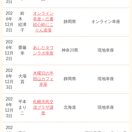
2日
202
鈴
オンライン
6年
木
幸座～己書
静岡県
オンライン幸座
12月
絵津
絵心鈴にこ
2日
子
りん道場
202
6年
齋藤
あしたタウ
神奈川県
現地幸座
12月
幸
ンラボ幸座
2日
202
木曜日の半
6年
大場
田山カフェ
静岡県
現地幸座
12月
貢
幸座
3日
202
平本
札幌市民交
6年
まり
流プラザ講
北海道
現地幸座
12月
こ
座
3日
202