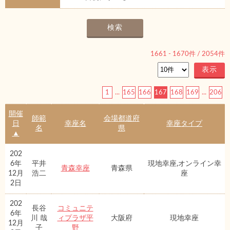
1661
-
1670
件 /
2054
件
1
...
165
166
167
168
169
...
206
開催
師範
会場都道府
日
幸座名
幸座タイプ
名
県
▲
202
6年
平井
現地幸座,オンライン幸
青森幸座
青森県
12月
浩二
座
2日
202
長谷
コミュニテ
6年
川 哉
ィプラザ平
大阪府
現地幸座
12月
子
野