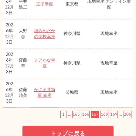
6年
平井
現地幸座,オンライン幸
王子幸座
東京都
12月
浩二
座
3日
202
6年
大野
綾西めだか
神奈川県
現地幸座
12月
恵
の楽校幸座
3日
202
6年
齋藤
チアかな幸
神奈川県
現地幸座
12月
幸
座
3日
202
6年
佐藤
かさま井筒
茨城県
現地幸座
12月
晴美
屋 幸座
3日
1
...
165
166
167
168
169
...
206
トップに戻る