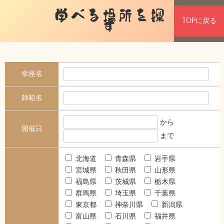
学べる場所を探
TOPに戻る
す
幸座名
師範名
から
開催日
まで
北海道
青森県
岩手県
宮城県
秋田県
山形県
福島県
茨城県
栃木県
群馬県
埼玉県
千葉県
東京都
神奈川県
新潟県
富山県
石川県
福井県