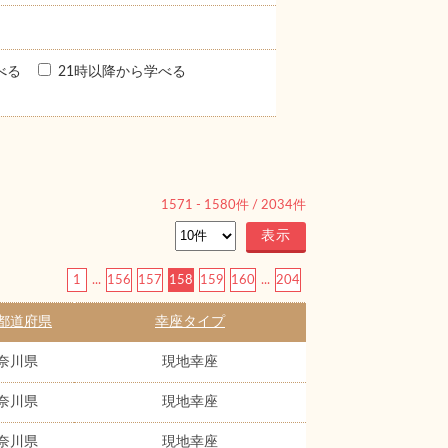
べる
21時以降から学べる
1571
-
1580
件 /
2034
件
1
...
156
157
158
159
160
...
204
都道府県
幸座タイプ
奈川県
現地幸座
奈川県
現地幸座
奈川県
現地幸座